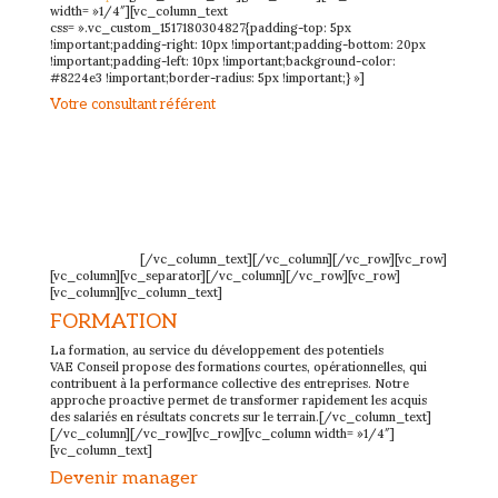
width= »1/4″][vc_column_text
css= ».vc_custom_1517180304827{padding-top: 5px
!important;padding-right: 10px !important;padding-bottom: 20px
!important;padding-left: 10px !important;background-color:
#8224e3 !important;border-radius: 5px !important;} »]
Votre consultant référent
Les coachs VAE Conseil sont tous certiﬁés par un organisme
indépendant reconnu.
Au-delà de leur savoir-faire technique, ils portent en eux les valeurs
du cabinet :
– l’engagement (au service d’un objectif d’entreprise),
– la passion (pour créer une dynamique de travail positive)
– le dépassement de soi (pour se donner les moyens d’atteindre les
objectifs ﬁ xés).
[/vc_column_text][/vc_column][/vc_row][vc_row]
[vc_column][vc_separator][/vc_column][/vc_row][vc_row]
[vc_column][vc_column_text]
FORMATION
La formation, au service du développement des potentiels
VAE Conseil propose des formations courtes, opérationnelles, qui
contribuent à la performance collective des entreprises. Notre
approche proactive permet de transformer rapidement les acquis
des salariés en résultats concrets sur le terrain.[/vc_column_text]
[/vc_column][/vc_row][vc_row][vc_column width= »1/4″]
[vc_column_text]
Devenir manager