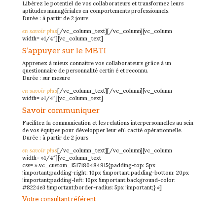
Libérez le potentiel de vos collaborateurs et transformez leurs
aptitudes managériales en comportements professionnels.
Durée : à partir de 2 jours
en savoir plus
[/vc_column_text][/vc_column][vc_column
width= »1/4″][vc_column_text]
S’appuyer sur le MBTI
Apprenez à mieux connaître vos collaborateurs grâce à un
questionnaire de personnalité certiﬁ é et reconnu.
Durée : sur mesure
en savoir plus
[/vc_column_text][/vc_column][vc_column
width= »1/4″][vc_column_text]
Savoir communiquer
Facilitez la communication et les relations interpersonnelles au sein
de vos équipes pour développer leur efﬁ cacité opérationnelle.
Durée : à partir de 2 jours
en savoir plus
[/vc_column_text][/vc_column][vc_column
width= »1/4″][vc_column_text
css= ».vc_custom_1517180484915{padding-top: 5px
!important;padding-right: 10px !important;padding-bottom: 20px
!important;padding-left: 10px !important;background-color:
#8224e3 !important;border-radius: 5px !important;} »]
Votre consultant référent
Les formateurs VAE Conseil ont tous fait leurs preuves dans le monde
de l’entreprise.