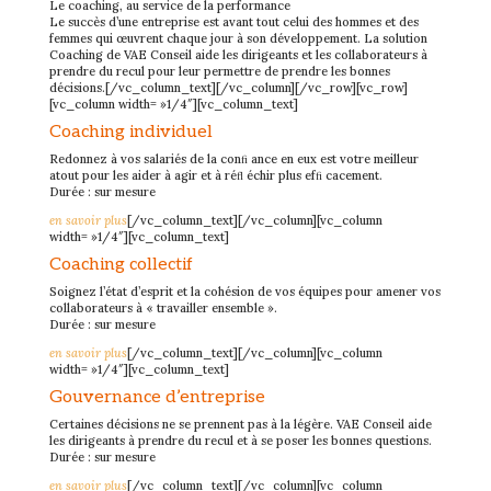
Le coaching, au service de la performance
Le succès d’une entreprise est avant tout celui des hommes et des
femmes qui œuvrent chaque jour à son développement. La solution
Coaching de VAE Conseil aide les dirigeants et les collaborateurs à
prendre du recul pour leur permettre de prendre les bonnes
décisions.[/vc_column_text][/vc_column][/vc_row][vc_row]
[vc_column width= »1/4″][vc_column_text]
Coaching individuel
Redonnez à vos salariés de la conﬁ ance en eux est votre meilleur
atout pour les aider à agir et à réﬂ échir plus efﬁ cacement.
Durée : sur mesure
en savoir plus
[/vc_column_text][/vc_column][vc_column
width= »1/4″][vc_column_text]
Coaching collectif
Soignez l’état d’esprit et la cohésion de vos équipes pour amener vos
collaborateurs à « travailler ensemble ».
Durée : sur mesure
en savoir plus
[/vc_column_text][/vc_column][vc_column
width= »1/4″][vc_column_text]
Gouvernance d’entreprise
Certaines décisions ne se prennent pas à la légère. VAE Conseil aide
les dirigeants à prendre du recul et à se poser les bonnes questions.
Durée : sur mesure
en savoir plus
[/vc_column_text][/vc_column][vc_column