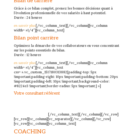
Bilan de carrière
Grâce à ce bilan complet, prenez les bonnes décisions quant à
l’évolution professionnelle de vos salariés à haut potentiel.
Durée : 24 heures
en savoir plus
[/vc_column_text][/vc_column][vc_column
width= »1/4″][vc_column_text]
Bilan point carrière
Optimisez la démarche de vos collaborateurs en vous concentrant
sur les points essentiels du bilan.
Durée : 12 heures
en savoir plus
[/vc_column_text][/vc_column][vc_column
width= »1/4″][vc_column_text
css= ».vc_custom_1517180313882{padding-top: 5px
!important;padding-right: 10px !important;padding-bottom: 20px
!important;padding-left: 10px !important;background-color:
#8224e3 !important;border-radius: 5px !important;} »]
Votre consultant référent
Expert des techniques du bilan et de l’accompagnement au
changement professionnel, passionné par son métier, notre
consultant place l’écoute et l’authenticité des relations humaines au
centre de ses valeurs.
[/vc_column_text][/vc_column][/vc_row]
[vc_row][vc_column][vc_separator][/vc_column][/vc_row]
[vc_row][vc_column][vc_column_text]
COACHING