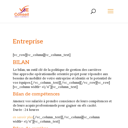
Entreprise
[vc_row][vc_column][vc_column_text]
BILAN
Le bilan, un outil clé de la politique de gestion des carrières
Une approche opérationnelle orientée projet pour répondre aux
besoins de mobilité de votre entreprise et identiﬁ er le potentiel de
vos équipes.[/vc_column_text][/vc_column][/vc_row][vc_row]
[vc_column width= »1/4″][vc_column_text]
Bilan de compétences
Amenez vos salariés à prendre conscience de leurs compétences et
de leurs acquis professionnels pour gagner en efﬁ cacité.
Durée : 24 heures
en savoir plus
[/vc_column_text][/vc_column][vc_column
width= »1/4″][vc_column_text]