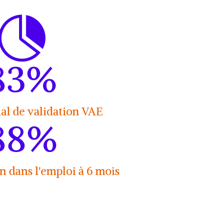

83
%
al de validation VAE
88
%
n dans l'emploi à 6 mois