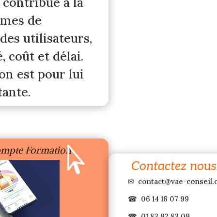
l contribue à la
ermes de
des utilisateurs,
, coût et délai.
ion est pour lui
ante.
ompte Formation

Contactez nous
✉
contact@vae-conseil
☎
06 14 16 07 99
☎
01 83 92 83 09