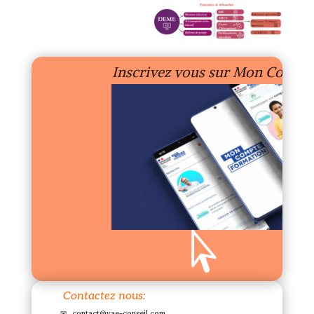
Inscrivez vous sur Mon Compt

Contactez nous:
✉
contact@vae-conseil.com