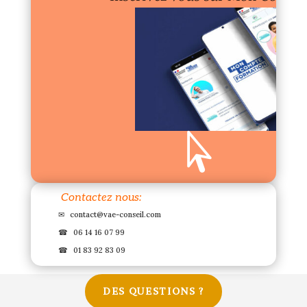

Contactez nous:
✉
contact@vae-conseil.com
☎
06 14 16 07 99
☎
01 83 92 83 09
DES QUESTIONS ?