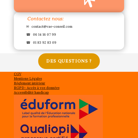
Contactez nous:
✉
contact@vae-conseil.com
☎
06 14 16 07 99
☎
01 83 92 83 09
DES QUESTIONS ?
CGV
Mentions Légales
Règlement intérieur
RGPD- Accès à vos données
Accessibilité handicap