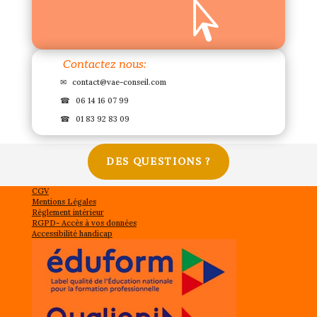

Contactez nous:
✉
contact@vae-conseil.com
☎
06 14 16 07 99
☎
01 83 92 83 09
DES QUESTIONS ?
CGV
Mentions Légales
Règlement intérieur
RGPD- Accès à vos données
Accessibilité handicap