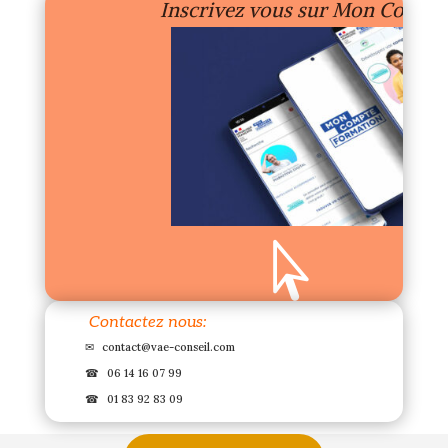
Inscrivez vous sur Mon Compt

Contactez nous:
✉
contact@vae-conseil.com
☎
06 14 16 07 99
☎
01 83 92 83 09